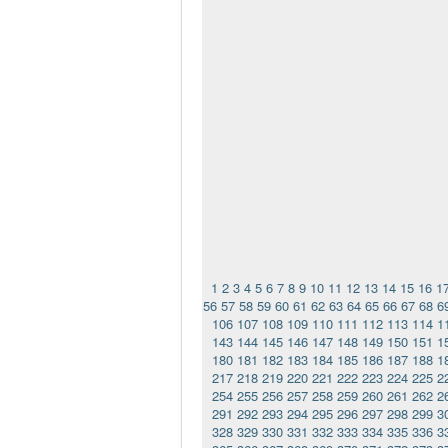
1
2
3
4
5
6
7
8
9
10
11
12
13
14
15
16
1
56
57
58
59
60
61
62
63
64
65
66
67
68
6
106
107
108
109
110
111
112
113
114
1
143
144
145
146
147
148
149
150
151
1
180
181
182
183
184
185
186
187
188
1
217
218
219
220
221
222
223
224
225
2
254
255
256
257
258
259
260
261
262
2
291
292
293
294
295
296
297
298
299
3
328
329
330
331
332
333
334
335
336
3