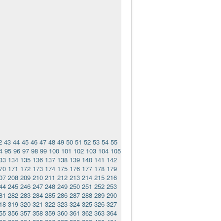
2
43
44
45
46
47
48
49
50
51
52
53
54
55
4
95
96
97
98
99
100
101
102
103
104
105
33
134
135
136
137
138
139
140
141
142
70
171
172
173
174
175
176
177
178
179
07
208
209
210
211
212
213
214
215
216
44
245
246
247
248
249
250
251
252
253
81
282
283
284
285
286
287
288
289
290
18
319
320
321
322
323
324
325
326
327
55
356
357
358
359
360
361
362
363
364