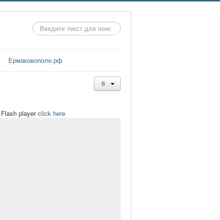
Искать...
Ермаковополе.рф
t Flash player
click here