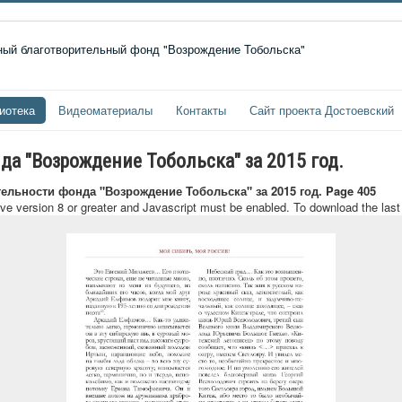
иотека
Видеоматериалы
Контакты
Сайт проекта Достоевский
да "Возрождение Тобольска" за 2015 год.
тельности фонда "Возрождение Тобольска" за 2015 год. Page 405
ave version 8 or greater and Javascript must be enabled. To download the las