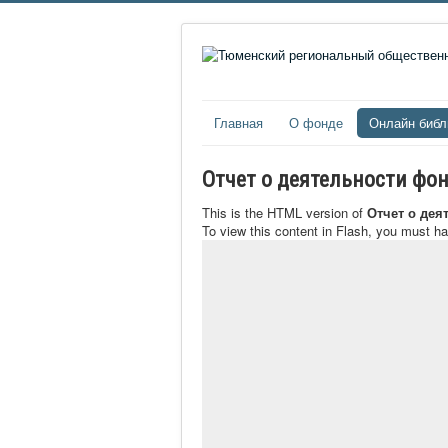
Главная
О фонде
Онлайн библ
Отчет о деятельности фон
This is the HTML version of
Отчет о дея
To view this content in Flash, you must h