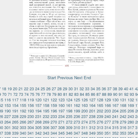
Start
Previous
Next
End
7
18
19
20
21
22
23
24
25
26
27
28
29
30
31
32
33
34
35
36
37
38
39
40
41
4
9
70
71
72
73
74
75
76
77
78
79
80
81
82
83
84
85
86
87
88
89
90
91
92
93
9
15
116
117
118
119
120
121
122
123
124
125
126
127
128
129
130
131
132
1
52
153
154
155
156
157
158
159
160
161
162
163
164
165
166
167
168
169
1
89
190
191
192
193
194
195
196
197
198
199
200
201
202
203
204
205
206
2
26
227
228
229
230
231
232
233
234
235
236
237
238
239
240
241
242
243
2
63
264
265
266
267
268
269
270
271
272
273
274
275
276
277
278
279
280
2
00
301
302
303
304
305
306
307
308
309
310
311
312
313
314
315
316
317
3
37
338
339
340
341
342
343
344
345
346
347
348
349
350
351
352
353
354
3