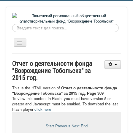
Искать...
Включить/
выключить
навигацию
Главная
Отчет о деятельности фонда
О фонде
"Возрождение Тобольска" за
2015 год.
Онлайн библиотека
Видеоматериалы
This is the HTML version of
Отчет о деятельности фонда
"Возрождение Тобольска" за 2015 год. Page 309
Контакты
To view this content in Flash, you must have version 8 or
greater and Javascript must be enabled. To download the last
Сайт проекта Достоевский
Flash player
click here
Ермаковополе.рф
Start
Previous
Next
End