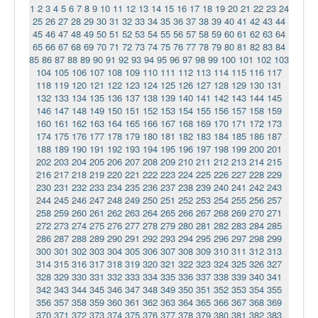
1
2
3
4
5
6
7
8
9
10
11
12
13
14
15
16
17
18
19
20
21
22
23
24
25
26
27
28
29
30
31
32
33
34
35
36
37
38
39
40
41
42
43
44
45
46
47
48
49
50
51
52
53
54
55
56
57
58
59
60
61
62
63
64
65
66
67
68
69
70
71
72
73
74
75
76
77
78
79
80
81
82
83
84
85
86
87
88
89
90
91
92
93
94
95
96
97
98
99
100
101
102
103
104
105
106
107
108
109
110
111
112
113
114
115
116
117
118
119
120
121
122
123
124
125
126
127
128
129
130
131
132
133
134
135
136
137
138
139
140
141
142
143
144
145
146
147
148
149
150
151
152
153
154
155
156
157
158
159
160
161
162
163
164
165
166
167
168
169
170
171
172
173
174
175
176
177
178
179
180
181
182
183
184
185
186
187
188
189
190
191
192
193
194
195
196
197
198
199
200
201
202
203
204
205
206
207
208
209
210
211
212
213
214
215
216
217
218
219
220
221
222
223
224
225
226
227
228
229
230
231
232
233
234
235
236
237
238
239
240
241
242
243
244
245
246
247
248
249
250
251
252
253
254
255
256
257
258
259
260
261
262
263
264
265
266
267
268
269
270
271
272
273
274
275
276
277
278
279
280
281
282
283
284
285
286
287
288
289
290
291
292
293
294
295
296
297
298
299
300
301
302
303
304
305
306
307
308
309
310
311
312
313
314
315
316
317
318
319
320
321
322
323
324
325
326
327
328
329
330
331
332
333
334
335
336
337
338
339
340
341
342
343
344
345
346
347
348
349
350
351
352
353
354
355
356
357
358
359
360
361
362
363
364
365
366
367
368
369
370
371
372
373
374
375
376
377
378
379
380
381
382
383