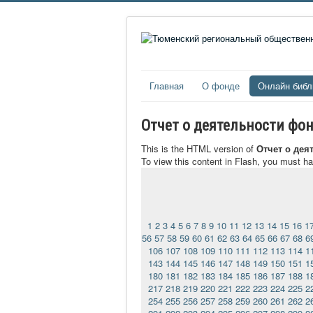
Главная
О фонде
Онлайн библ
Отчет о деятельности фон
This is the HTML version of
Отчет о дея
To view this content in Flash, you must h
1
2
3
4
5
6
7
8
9
10
11
12
13
14
15
16
1
56
57
58
59
60
61
62
63
64
65
66
67
68
6
106
107
108
109
110
111
112
113
114
1
143
144
145
146
147
148
149
150
151
1
180
181
182
183
184
185
186
187
188
1
217
218
219
220
221
222
223
224
225
2
254
255
256
257
258
259
260
261
262
2