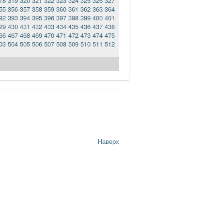
18
319
320
321
322
323
324
325
326
327
55
356
357
358
359
360
361
362
363
364
92
393
394
395
396
397
398
399
400
401
29
430
431
432
433
434
435
436
437
438
66
467
468
469
470
471
472
473
474
475
03
504
505
506
507
508
509
510
511
512
Наверх