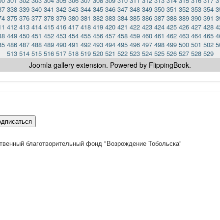
00
301
302
303
304
305
306
307
308
309
310
311
312
313
314
315
316
317
3
37
338
339
340
341
342
343
344
345
346
347
348
349
350
351
352
353
354
3
74
375
376
377
378
379
380
381
382
383
384
385
386
387
388
389
390
391
3
11
412
413
414
415
416
417
418
419
420
421
422
423
424
425
426
427
428
4
48
449
450
451
452
453
454
455
456
457
458
459
460
461
462
463
464
465
4
85
486
487
488
489
490
491
492
493
494
495
496
497
498
499
500
501
502
5
513
514
515
516
517
518
519
520
521
522
523
524
525
526
527
528
529
Joomla gallery
extension. Powered by FlippingBook.
одписаться
твенный благотворительный фонд "Возрождение Тобольска"