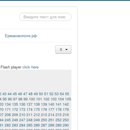
Искать...
Ермаковополе.рф
t Flash player
click here
2
43
44
45
46
47
48
49
50
51
52
53
54
55
4
95
96
97
98
99
100
101
102
103
104
105
33
134
135
136
137
138
139
140
141
142
70
171
172
173
174
175
176
177
178
179
07
208
209
210
211
212
213
214
215
216
44
245
246
247
248
249
250
251
252
253
81
282
283
284
285
286
287
288
289
290