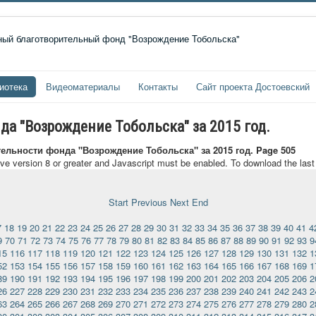
иотека
Видеоматериалы
Контакты
Сайт проекта Достоевский
да "Возрождение Тобольска" за 2015 год.
тельности фонда "Возрождение Тобольска" за 2015 год. Page 505
ave version 8 or greater and Javascript must be enabled. To download the las
Start
Previous
Next
End
7
18
19
20
21
22
23
24
25
26
27
28
29
30
31
32
33
34
35
36
37
38
39
40
41
4
9
70
71
72
73
74
75
76
77
78
79
80
81
82
83
84
85
86
87
88
89
90
91
92
93
9
15
116
117
118
119
120
121
122
123
124
125
126
127
128
129
130
131
132
1
52
153
154
155
156
157
158
159
160
161
162
163
164
165
166
167
168
169
1
89
190
191
192
193
194
195
196
197
198
199
200
201
202
203
204
205
206
2
26
227
228
229
230
231
232
233
234
235
236
237
238
239
240
241
242
243
2
63
264
265
266
267
268
269
270
271
272
273
274
275
276
277
278
279
280
2