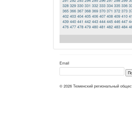
291
292
293
294
295
296
297
298
299
3
328
329
330
331
332
333
334
335
336
3
365
366
367
368
369
370
371
372
373
3
402
403
404
405
406
407
408
409
410
4
439
440
441
442
443
444
445
446
447
4
476
477
478
479
480
481
482
483
484
4
Email
П
© 2026 Тюменский региональный общес