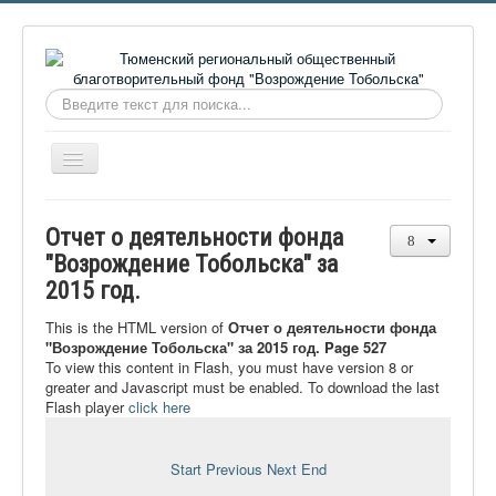
Искать...
Включить/
выключить
навигацию
Главная
Отчет о деятельности фонда
О фонде
"Возрождение Тобольска" за
2015 год.
Онлайн библиотека
Видеоматериалы
This is the HTML version of
Отчет о деятельности фонда
"Возрождение Тобольска" за 2015 год. Page 527
Контакты
To view this content in Flash, you must have version 8 or
greater and Javascript must be enabled. To download the last
Сайт проекта Достоевский
Flash player
click here
Ермаковополе.рф
Start
Previous
Next
End