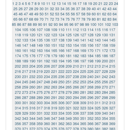
1
2
3
4
5
6
7
8
9
10
11
12
13
14
15
16
17
18
19
20
21
22
23
24
25
26
27
28
29
30
31
32
33
34
35
36
37
38
39
40
41
42
43
44
45
46
47
48
49
50
51
52
53
54
55
56
57
58
59
60
61
62
63
64
65
66
67
68
69
70
71
72
73
74
75
76
77
78
79
80
81
82
83
84
85
86
87
88
89
90
91
92
93
94
95
96
97
98
99
100
101
102
103
104
105
106
107
108
109
110
111
112
113
114
115
116
117
118
119
120
121
122
123
124
125
126
127
128
129
130
131
132
133
134
135
136
137
138
139
140
141
142
143
144
145
146
147
148
149
150
151
152
153
154
155
156
157
158
159
160
161
162
163
164
165
166
167
168
169
170
171
172
173
174
175
176
177
178
179
180
181
182
183
184
185
186
187
188
189
190
191
192
193
194
195
196
197
198
199
200
201
202
203
204
205
206
207
208
209
210
211
212
213
214
215
216
217
218
219
220
221
222
223
224
225
226
227
228
229
230
231
232
233
234
235
236
237
238
239
240
241
242
243
244
245
246
247
248
249
250
251
252
253
254
255
256
257
258
259
260
261
262
263
264
265
266
267
268
269
270
271
272
273
274
275
276
277
278
279
280
281
282
283
284
285
286
287
288
289
290
291
292
293
294
295
296
297
298
299
300
301
302
303
304
305
306
307
308
309
310
311
312
313
314
315
316
317
318
319
320
321
322
323
324
325
326
327
328
329
330
331
332
333
334
335
336
337
338
339
340
341
342
343
344
345
346
347
348
349
350
351
352
353
354
355
356
357
358
359
360
361
362
363
364
365
366
367
368
369
370
371
372
373
374
375
376
377
378
379
380
381
382
383