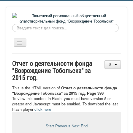
Искать...
Включить/
выключить
навигацию
Главная
Отчет о деятельности фонда
О фонде
"Возрождение Тобольска" за
2015 год.
Онлайн библиотека
Видеоматериалы
This is the HTML version of
Отчет о деятельности фонда
"Возрождение Тобольска" за 2015 год. Page 398
Контакты
To view this content in Flash, you must have version 8 or
greater and Javascript must be enabled. To download the last
Сайт проекта Достоевский
Flash player
click here
Ермаковополе.рф
Start
Previous
Next
End