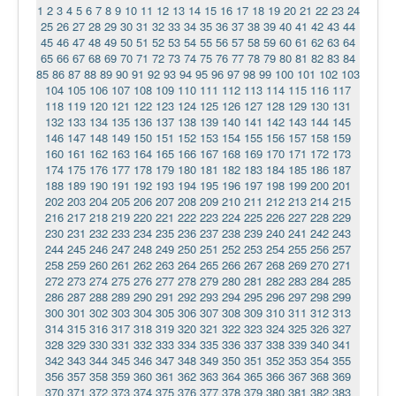
1
2
3
4
5
6
7
8
9
10
11
12
13
14
15
16
17
18
19
20
21
22
23
24
25
26
27
28
29
30
31
32
33
34
35
36
37
38
39
40
41
42
43
44
45
46
47
48
49
50
51
52
53
54
55
56
57
58
59
60
61
62
63
64
65
66
67
68
69
70
71
72
73
74
75
76
77
78
79
80
81
82
83
84
85
86
87
88
89
90
91
92
93
94
95
96
97
98
99
100
101
102
103
104
105
106
107
108
109
110
111
112
113
114
115
116
117
118
119
120
121
122
123
124
125
126
127
128
129
130
131
132
133
134
135
136
137
138
139
140
141
142
143
144
145
146
147
148
149
150
151
152
153
154
155
156
157
158
159
160
161
162
163
164
165
166
167
168
169
170
171
172
173
174
175
176
177
178
179
180
181
182
183
184
185
186
187
188
189
190
191
192
193
194
195
196
197
198
199
200
201
202
203
204
205
206
207
208
209
210
211
212
213
214
215
216
217
218
219
220
221
222
223
224
225
226
227
228
229
230
231
232
233
234
235
236
237
238
239
240
241
242
243
244
245
246
247
248
249
250
251
252
253
254
255
256
257
258
259
260
261
262
263
264
265
266
267
268
269
270
271
272
273
274
275
276
277
278
279
280
281
282
283
284
285
286
287
288
289
290
291
292
293
294
295
296
297
298
299
300
301
302
303
304
305
306
307
308
309
310
311
312
313
314
315
316
317
318
319
320
321
322
323
324
325
326
327
328
329
330
331
332
333
334
335
336
337
338
339
340
341
342
343
344
345
346
347
348
349
350
351
352
353
354
355
356
357
358
359
360
361
362
363
364
365
366
367
368
369
370
371
372
373
374
375
376
377
378
379
380
381
382
383