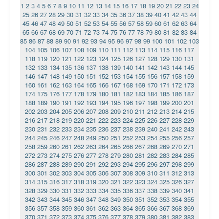
1
2
3
4
5
6
7
8
9
10
11
12
13
14
15
16
17
18
19
20
21
22
23
24
25
26
27
28
29
30
31
32
33
34
35
36
37
38
39
40
41
42
43
44
45
46
47
48
49
50
51
52
53
54
55
56
57
58
59
60
61
62
63
64
65
66
67
68
69
70
71
72
73
74
75
76
77
78
79
80
81
82
83
84
85
86
87
88
89
90
91
92
93
94
95
96
97
98
99
100
101
102
103
104
105
106
107
108
109
110
111
112
113
114
115
116
117
118
119
120
121
122
123
124
125
126
127
128
129
130
131
132
133
134
135
136
137
138
139
140
141
142
143
144
145
146
147
148
149
150
151
152
153
154
155
156
157
158
159
160
161
162
163
164
165
166
167
168
169
170
171
172
173
174
175
176
177
178
179
180
181
182
183
184
185
186
187
188
189
190
191
192
193
194
195
196
197
198
199
200
201
202
203
204
205
206
207
208
209
210
211
212
213
214
215
216
217
218
219
220
221
222
223
224
225
226
227
228
229
230
231
232
233
234
235
236
237
238
239
240
241
242
243
244
245
246
247
248
249
250
251
252
253
254
255
256
257
258
259
260
261
262
263
264
265
266
267
268
269
270
271
272
273
274
275
276
277
278
279
280
281
282
283
284
285
286
287
288
289
290
291
292
293
294
295
296
297
298
299
300
301
302
303
304
305
306
307
308
309
310
311
312
313
314
315
316
317
318
319
320
321
322
323
324
325
326
327
328
329
330
331
332
333
334
335
336
337
338
339
340
341
342
343
344
345
346
347
348
349
350
351
352
353
354
355
356
357
358
359
360
361
362
363
364
365
366
367
368
369
370
371
372
373
374
375
376
377
378
379
380
381
382
383