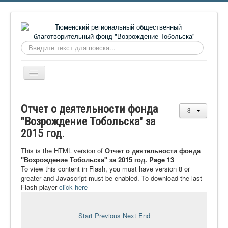
Искать...
Включить/
выключить
навигацию
Главная
Отчет о деятельности фонда
О фонде
"Возрождение Тобольска" за
2015 год.
Онлайн библиотека
Видеоматериалы
This is the HTML version of
Отчет о деятельности фонда
"Возрождение Тобольска" за 2015 год. Page 13
Контакты
To view this content in Flash, you must have version 8 or
greater and Javascript must be enabled. To download the last
Сайт проекта Достоевский
Flash player
click here
Ермаковополе.рф
Start
Previous
Next
End